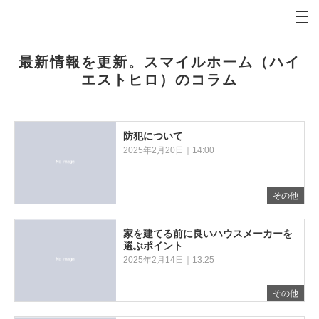
プロの目線からご提案。福島市の注文住宅・新築戸建てを手がける工務店なら当社へ。
スマイルホーム（ハイエストヒロ）コラム 福島市の新築・注文住宅・新築戸建てを手がける工務
最新情報を更新。スマイルホーム（ハイ
エストヒロ）のコラム
防犯について
2025年2月20日｜14:00
その他
家を建てる前に良いハウスメーカーを
選ぶポイント
2025年2月14日｜13:25
その他