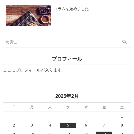
コラムを始めました
プロフィール
ここにプロフィールが入ります。
«
2025年2月
日
月
火
水
木
金
土
1
2
3
4
5
6
7
8