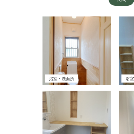
浴室・洗面所
浴