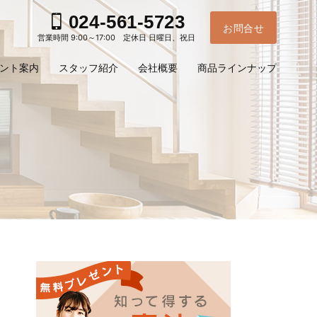
024-561-5723
お問合せ
営業時間 9:00～17:00 定休日 日曜日、祝日
ント案内
スタッフ紹介
会社概要
商品ラインナップ
お電
ご予
問