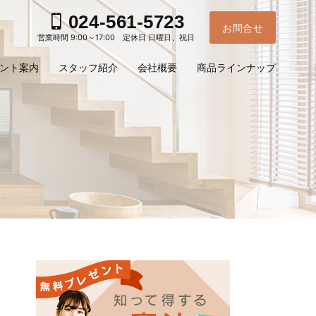
024-561-5723
お問合せ
営業時間 9:00～17:00 定休日 日曜日、祝日
ント案内
スタッフ紹介
会社概要
商品ラインナップ
お電
ご予
問