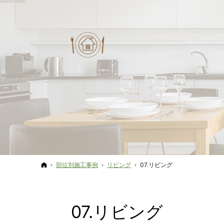
ホーム
部位別施工事例
リビング
07.リビング
07.リビング